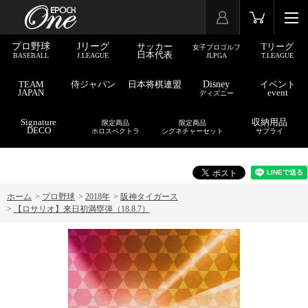
プロ野球
Jリーグ
サッカー
Tリーグ
女子プロゴルフ
日本代表
BASEBALL
J.LEAGUE
JLPGA
T.LEAGUE
TEAM
侍ジャパン
日本将棋連盟
Disney
イベント
JAPAN
event
ディズニー
Signature
収納用品
限定商品
限定商品
DECO
ホロスペクトラ
シグネチャーセット
サプライ
ホーム
>
プロ野球
>
2018年
>
阪神タイガース
>
【ロサリオ】来日初満塁弾（18.8.7）