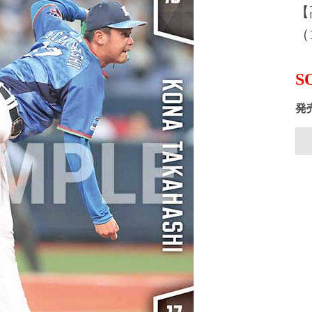
【
（1
S
発