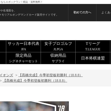
買うならエポックワン！税込・送料無料！
ンや名場面を、
初めての方へ
よくあ
メモリアルオンデマンドカード販売サイトです。
サッカー日本代表
女子プロゴルフ
Tリーグ
JFA
JLPGA
T.LEAGUE
限定商品
収納用品
日本将棋連盟
シグネチャーセット
サプライ
イオンズ
>
【髙橋光成】今季初登板初勝利（18.8.8）
>
【髙橋光成】今季初登板初勝利（18.8.8）