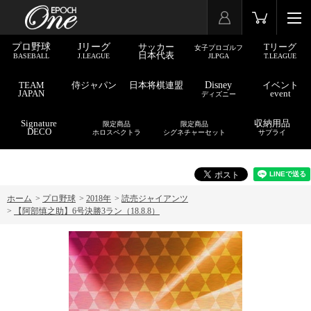
プロ野球
Jリーグ
サッカー
Tリーグ
女子プロゴルフ
日本代表
BASEBALL
J.LEAGUE
JLPGA
T.LEAGUE
TEAM
侍ジャパン
日本将棋連盟
Disney
イベント
JAPAN
event
ディズニー
Signature
収納用品
限定商品
限定商品
DECO
ホロスペクトラ
シグネチャーセット
サプライ
ホーム
>
プロ野球
>
2018年
>
読売ジャイアンツ
>
【阿部慎之助】6号決勝3ラン（18.8.8）