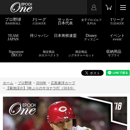
プロ野球
Jリーグ
サッカー
Tリーグ
女子プロゴルフ
日本代表
BASEBALL
J.LEAGUE
JLPGA
T.LEAGUE
TEAM
侍ジャパン
日本将棋連盟
Disney
イベント
JAPAN
event
ディズニー
Signature
収納用品
限定商品
限定商品
DECO
ホロスペクトラ
シグネチャーセット
サプライ
ホーム
>
プロ野球
>
2018年
>
広島東洋カープ
>
【菊池涼介】3年ぶりのサヨナラ打（18.8.9）