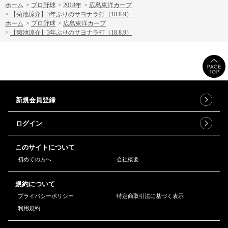
ホーム
>
プロ野球
>
2018年
>
広島東洋カープ
>
【菊池涼介】3年ぶりのサヨナラ打（18.8.9）
ホーム
>
プロ野球
>
広島東洋カープ
>
【菊池涼介】3年ぶりのサヨナラ打（18.8.9）
新規会員登録
ログイン
このサイトについて
初めての方へ
会社概要
規約について
プライバシーポリシー
特定商取引法に基づく表示
利用規約