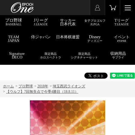
プロ野球
Jリーグ
サッカー
Tリーグ
女子プロゴルフ
日本代表
BASEBALL
J.LEAGUE
JLPGA
T.LEAGUE
TEAM
侍ジャパン
日本将棋連盟
Disney
イベント
JAPAN
event
ディズニー
Signature
収納用品
限定商品
限定商品
DECO
ホロスペクトラ
シグネチャーセット
サプライ
ホーム
>
プロ野球
>
2018年
>
埼玉西武ライオンズ
>
【ウルフ】7回無失点で今季4勝目（18.8.11）