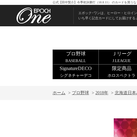
公式【田中賢介】今季初決勝打（18.8.11） のカードを買
エポック･ワンは、ヒーロー・ヒロイ
いち早く記念カードにしてお届けする
プロ野球
Ｊリーグ
BASEBALL
J.LEAGUE
SignatureDECO
限定商品
シグネチャーデコ
ホロスペクトラ
ホーム
>
プロ野球
>
2018年
>
北海道日本