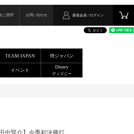
るご質問
お問い合わせ
新規会員 / ログイン
TEAM JAPAN
侍ジャパン
Disney
イベント
ディズニー
田中賢介】今季初決勝打