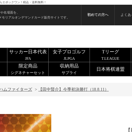
うならエポックワン！税込・送料無料！
ンや名場面を、
初めての方へ
よくあ
メモリアルオンデマンドカード販売サイトです。
サッカー日本代表
女子プロゴルフ
Tリーグ
JFA
JLPGA
T.LEAGUE
限定商品
収納用品
日本将棋連盟
シグネチャーセット
サプライ
ハムファイターズ
>
【田中賢介】今季初決勝打（18.8.11）
【