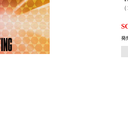
（1
S
発