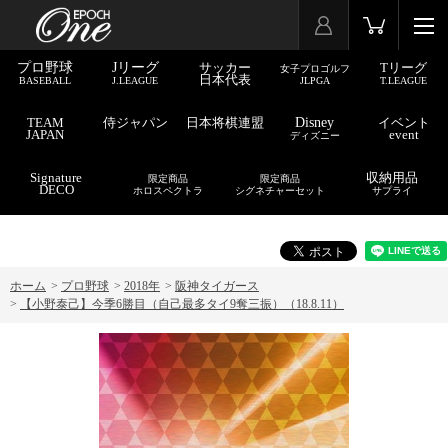
プロ野球
Jリーグ
サッカー
Tリーグ
女子プロゴルフ
日本代表
BASEBALL
J.LEAGUE
JLPGA
T.LEAGUE
TEAM
侍ジャパン
日本将棋連盟
Disney
イベント
JAPAN
event
ディズニー
Signature
収納用品
限定商品
限定商品
DECO
ホロスペクトラ
シグネチャーセット
サプライ
ホーム
>
プロ野球
>
2018年
>
阪神タイガース
>
【小野泰己】今季6勝目（自己最多タイ9奪三振）（18.8.11）