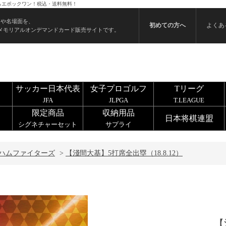
うならエポックワン！税込・送料無料！
ンや名場面を、
初めての方へ
よくあ
メモリアルオンデマンドカード販売サイトです。
サッカー日本代表
女子プロゴルフ
Tリーグ
JFA
JLPGA
T.LEAGUE
限定商品
収納用品
日本将棋連盟
シグネチャーセット
サプライ
ハムファイターズ
>
【淺間大基】5打席全出塁（18.8.12）
【