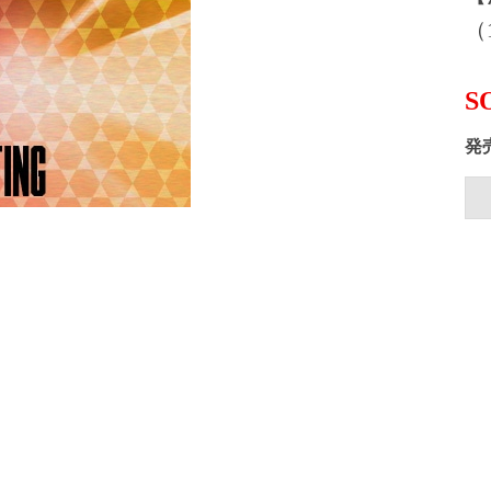
（1
S
発