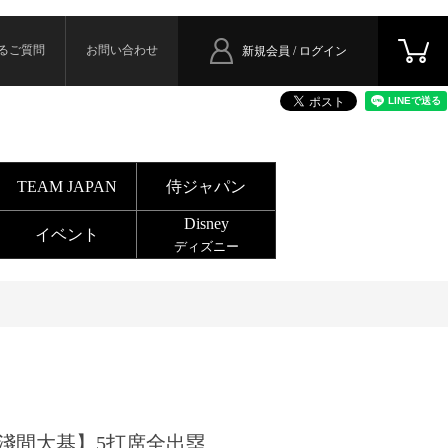
るご質問
お問い合わせ
新規会員 / ログイン
TEAM JAPAN
侍ジャパン
Disney
イベント
ディズニー
淺間大基】5打席全出塁