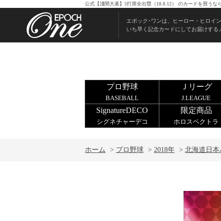
公式【淺間大基】5打席全出塁（18.8.12） のカードを買
エポック･ワンは、ヒーロー・ヒロイ
いち早く記念カードにしてお届けする
プロ野球
Ｊリーグ
BASEBALL
J.LEAGUE
SignatureDECO
限定商品
シグネチャーデコ
ホロスペクトラ
ホーム
>
プロ野球
>
2018年
>
北海道日本