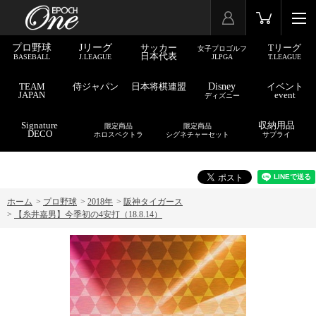
プロ野球
Jリーグ
サッカー
Tリーグ
女子プロゴルフ
日本代表
BASEBALL
J.LEAGUE
JLPGA
T.LEAGUE
TEAM
侍ジャパン
日本将棋連盟
Disney
イベント
JAPAN
event
ディズニー
Signature
収納用品
限定商品
限定商品
DECO
ホロスペクトラ
シグネチャーセット
サプライ
ホーム
>
プロ野球
>
2018年
>
阪神タイガース
>
【糸井嘉男】今季初の4安打（18.8.14）