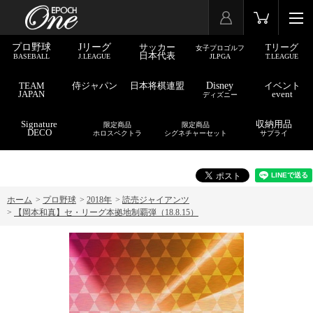
プロ野球
Jリーグ
サッカー
Tリーグ
女子プロゴルフ
日本代表
BASEBALL
J.LEAGUE
JLPGA
T.LEAGUE
TEAM
侍ジャパン
日本将棋連盟
Disney
イベント
JAPAN
event
ディズニー
Signature
収納用品
限定商品
限定商品
DECO
ホロスペクトラ
シグネチャーセット
サプライ
ホーム
>
プロ野球
>
2018年
>
読売ジャイアンツ
>
【岡本和真】セ・リーグ本拠地制覇弾（18.8.15）