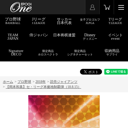
プロ野球
Jリーグ
サッカー
Tリーグ
女子プロゴルフ
日本代表
BASEBALL
J.LEAGUE
JLPGA
T.LEAGUE
TEAM
侍ジャパン
日本将棋連盟
Disney
イベント
JAPAN
event
ディズニー
Signature
収納用品
限定商品
限定商品
DECO
ホロスペクトラ
シグネチャーセット
サプライ
ホーム
>
プロ野球
>
2018年
>
読売ジャイアンツ
>
【岡本和真】セ・リーグ本拠地制覇弾（18.8.15）