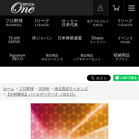
プロ野球
Jリーグ
サッカー
Tリーグ
女子プロゴルフ
日本代表
BASEBALL
J.LEAGUE
JLPGA
T.LEAGUE
TEAM
侍ジャパン
日本将棋連盟
Disney
イベント
JAPAN
event
ディズニー
Signature
収納用品
限定商品
限定商品
DECO
ホロスペクトラ
シグネチャーセット
サプライ
ホーム
>
プロ野球
>
2018年
>
埼玉西武ライオンズ
>
【中村剛也】バースデーアーチ（18.8.15）