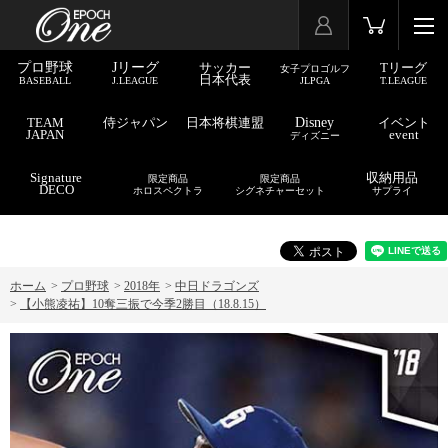
プロ野球
Jリーグ
サッカー
Tリーグ
女子プロゴルフ
日本代表
BASEBALL
J.LEAGUE
JLPGA
T.LEAGUE
TEAM
侍ジャパン
日本将棋連盟
Disney
イベント
JAPAN
event
ディズニー
Signature
収納用品
限定商品
限定商品
DECO
ホロスペクトラ
シグネチャーセット
サプライ
ホーム
>
プロ野球
>
2018年
>
中日ドラゴンズ
>
【小熊凌祐】10奪三振で今季2勝目（18.8.15）