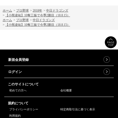
ホーム
>
プロ野球
>
2018年
>
中日ドラゴンズ
>
【小熊凌祐】10奪三振で今季2勝目（18.8.15）
ホーム
>
プロ野球
>
中日ドラゴンズ
>
【小熊凌祐】10奪三振で今季2勝目（18.8.15）
新規会員登録
ログイン
このサイトについて
初めての方へ
会社概要
規約について
プライバシーポリシー
特定商取引法に基づく表示
利用規約