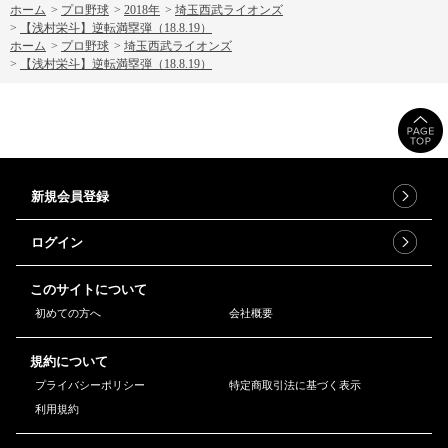
ホーム
>
プロ野球
>
2018年
>
埼玉西武ライオンズ
>
【浅村栄斗】逆転満塁弾（18.8.19）
ホーム
>
プロ野球
>
埼玉西武ライオンズ
>
【浅村栄斗】逆転満塁弾（18.8.19）
新規会員登録
ログイン
このサイトについて
初めての方へ
会社概要
規約について
プライバシーポリシー
特定商取引法に基づく表示
利用規約