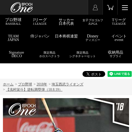
プロ野球
Jリーグ
サッカー
Tリーグ
女子プロゴルフ
日本代表
BASEBALL
J.LEAGUE
JLPGA
T.LEAGUE
TEAM
侍ジャパン
日本将棋連盟
Disney
イベント
JAPAN
event
ディズニー
Signature
収納用品
限定商品
限定商品
DECO
ホロスペクトラ
シグネチャーセット
サプライ
ホーム
>
プロ野球
>
2018年
>
埼玉西武ライオンズ
>
【浅村栄斗】逆転満塁弾（18.8.19）