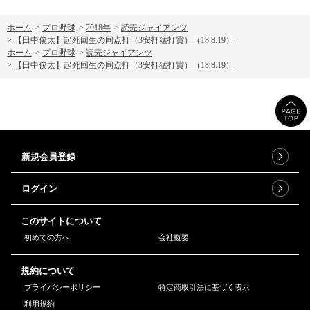
ホーム
>
プロ野球
>
2018年
>
読売ジャイアンツ
>
【田中俊太】起死回生の同点打（3安打猛打賞）（18.8.19）
ホーム
>
プロ野球
>
読売ジャイアンツ
>
【田中俊太】起死回生の同点打（3安打猛打賞）（18.8.19）
新規会員登録
ログイン
このサイトについて
初めての方へ
会社概要
規約について
プライバシーポリシー
特定商取引法に基づく表示
利用規約