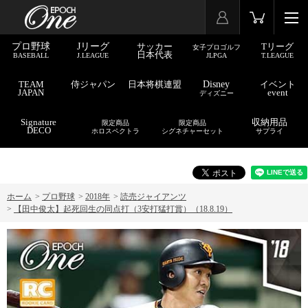
プロ野球
Jリーグ
サッカー
Tリーグ
女子プロゴルフ
日本代表
BASEBALL
J.LEAGUE
JLPGA
T.LEAGUE
TEAM
侍ジャパン
日本将棋連盟
Disney
イベント
JAPAN
event
ディズニー
Signature
収納用品
限定商品
限定商品
DECO
ホロスペクトラ
シグネチャーセット
サプライ
ホーム
>
プロ野球
>
2018年
>
読売ジャイアンツ
>
【田中俊太】起死回生の同点打（3安打猛打賞）（18.8.19）