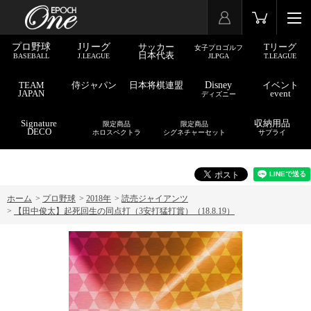
プロ野球
Jリーグ
サッカー
Tリーグ
女子プロゴルフ
日本代表
BASEBALL
J.LEAGUE
JLPGA
T.LEAGUE
TEAM
侍ジャパン
日本将棋連盟
Disney
イベント
JAPAN
event
ディズニー
Signature
収納用品
限定商品
限定商品
DECO
ホロスペクトラ
シグネチャーセット
サプライ
ホーム
>
プロ野球
>
2018年
>
読売ジャイアンツ
>
【田中俊太】起死回生の同点打（3安打猛打賞）（18.8.19）