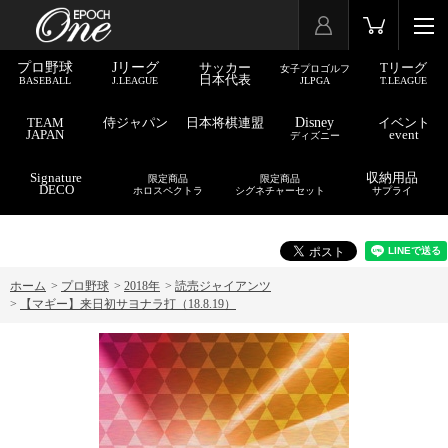
プロ野球
Jリーグ
サッカー
Tリーグ
女子プロゴルフ
日本代表
BASEBALL
J.LEAGUE
JLPGA
T.LEAGUE
TEAM
侍ジャパン
日本将棋連盟
Disney
イベント
JAPAN
event
ディズニー
Signature
収納用品
限定商品
限定商品
DECO
ホロスペクトラ
シグネチャーセット
サプライ
ホーム
>
プロ野球
>
2018年
>
読売ジャイアンツ
>
【マギー】来日初サヨナラ打（18.8.19）