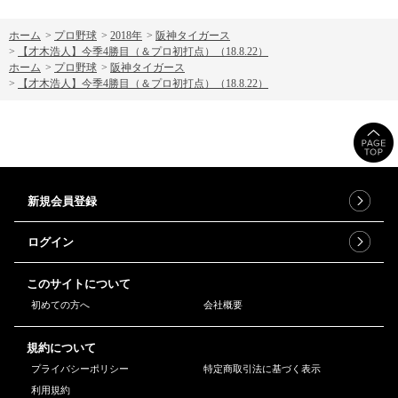
ホーム
>
プロ野球
>
2018年
>
阪神タイガース
>
【才木浩人】今季4勝目（＆プロ初打点）（18.8.22）
ホーム
>
プロ野球
>
阪神タイガース
>
【才木浩人】今季4勝目（＆プロ初打点）（18.8.22）
新規会員登録
ログイン
このサイトについて
初めての方へ
会社概要
規約について
プライバシーポリシー
特定商取引法に基づく表示
利用規約