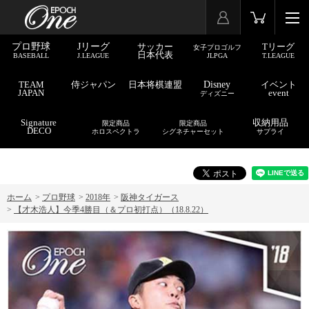
プロ野球
Jリーグ
サッカー
Tリーグ
女子プロゴルフ
日本代表
BASEBALL
J.LEAGUE
JLPGA
T.LEAGUE
TEAM
侍ジャパン
日本将棋連盟
Disney
イベント
JAPAN
event
ディズニー
Signature
収納用品
限定商品
限定商品
DECO
ホロスペクトラ
シグネチャーセット
サプライ
ホーム
>
プロ野球
>
2018年
>
阪神タイガース
>
【才木浩人】今季4勝目（＆プロ初打点）（18.8.22）