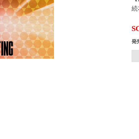
続
S
発