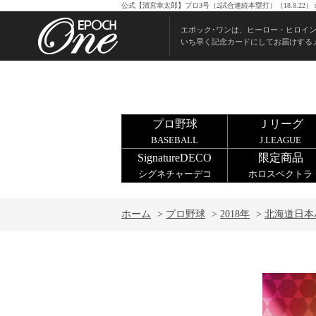
公式【清宮幸太郎】プロ3号（2試合連続本塁打）（18.8.2
エポック･ワンは、ヒーロー・ヒロイ
いち早く記念カードにしてお届けする
プロ野球
Ｊリーグ
BASEBALL
J.LEAGUE
SignatureDECO
限定商品
シグネチャーデコ
ホロスペクトラ
ホーム
>
プロ野球
>
2018年
>
北海道日本