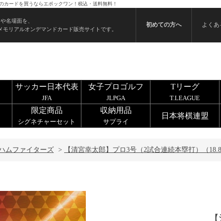
2） のカードを買うならエポックワン！税込・送料無料！
ンや名場面を、
初めての方へ
よくあ
メモリアルオンデマンドカード販売サイトです。
サッカー日本代表
女子プロゴルフ
Tリーグ
JFA
JLPGA
T.LEAGUE
限定商品
収納用品
日本将棋連盟
シグネチャーセット
サプライ
ハムファイターズ
>
【清宮幸太郎】プロ3号（2試合連続本塁打）（18.8.
【