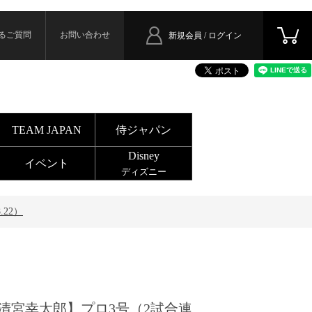
るご質問
お問い合わせ
新規会員 / ログイン
TEAM JAPAN
侍ジャパン
Disney
イベント
ディズニー
22）
清宮幸太郎】プロ3号（2試合連