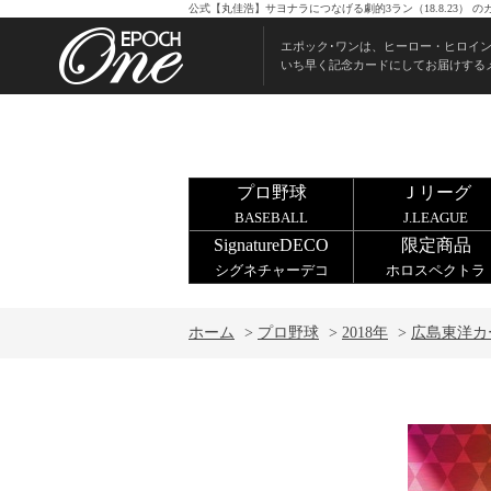
公式【丸佳浩】サヨナラにつなげる劇的3ラン（18.8.23）
エポック･ワンは、ヒーロー・ヒロイ
いち早く記念カードにしてお届けする
プロ野球
Ｊリーグ
BASEBALL
J.LEAGUE
SignatureDECO
限定商品
シグネチャーデコ
ホロスペクトラ
ホーム
>
プロ野球
>
2018年
>
広島東洋カ