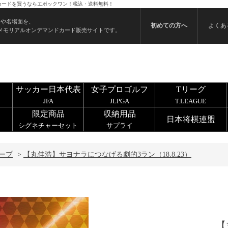
 のカードを買うならエポックワン！税込・送料無料！
ンや名場面を、
初めての方へ
よくあ
メモリアルオンデマンドカード販売サイトです。
サッカー日本代表
女子プロゴルフ
Tリーグ
JFA
JLPGA
T.LEAGUE
限定商品
収納用品
日本将棋連盟
シグネチャーセット
サプライ
ープ
>
【丸佳浩】サヨナラにつなげる劇的3ラン（18.8.23）
【