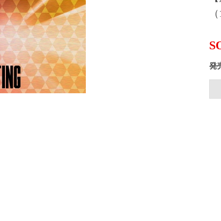
（1
S
発