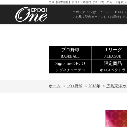
公式【鈴木誠也】サヨナラ本塁打（18.8.23） のカードを
エポック･ワンは、ヒーロー・ヒロイ
いち早く記念カードにしてお届けする
プロ野球
Ｊリーグ
BASEBALL
J.LEAGUE
SignatureDECO
限定商品
シグネチャーデコ
ホロスペクトラ
ホーム
>
プロ野球
>
2018年
>
広島東洋カ