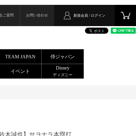
るご質問
お問い合わせ
新規会員 / ログイン
TEAM JAPAN
侍ジャパン
Disney
イベント
ディズニー
鈴木誠也】サヨナラ本塁打