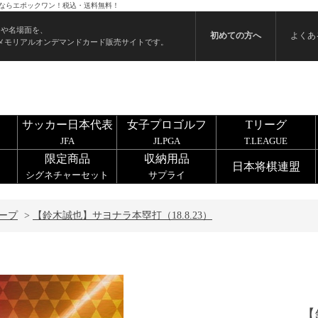
買うならエポックワン！税込・送料無料！
ンや名場面を、
初めての方へ
よくあ
メモリアルオンデマンドカード販売サイトです。
サッカー日本代表
女子プロゴルフ
Tリーグ
JFA
JLPGA
T.LEAGUE
限定商品
収納用品
日本将棋連盟
シグネチャーセット
サプライ
ープ
>
【鈴木誠也】サヨナラ本塁打（18.8.23）
【