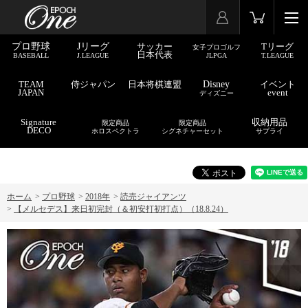
プロ野球
Jリーグ
サッカー
Tリーグ
女子プロゴルフ
日本代表
BASEBALL
J.LEAGUE
JLPGA
T.LEAGUE
TEAM
侍ジャパン
日本将棋連盟
Disney
イベント
JAPAN
event
ディズニー
Signature
収納用品
限定商品
限定商品
DECO
ホロスペクトラ
シグネチャーセット
サプライ
ホーム
>
プロ野球
>
2018年
>
読売ジャイアンツ
>
【メルセデス】来日初完封（＆初安打初打点）（18.8.24）