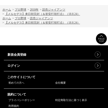
ホーム
>
プロ野球
>
2018年
>
読売ジャイアンツ
>
【メルセデス】来日初完封（＆初安打初打点）（18.8.24）
ホーム
>
プロ野球
>
読売ジャイアンツ
>
【メルセデス】来日初完封（＆初安打初打点）（18.8.24）
新規会員登録
ログイン
このサイトについて
初めての方へ
会社概要
規約について
プライバシーポリシー
特定商取引法に基づく表示
利用規約