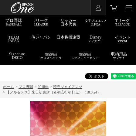
プロ野球
Jリーグ
サッカー
Tリーグ
女子プロゴルフ
日本代表
BASEBALL
J.LEAGUE
JLPGA
T.LEAGUE
TEAM
侍ジャパン
日本将棋連盟
Disney
イベント
JAPAN
event
ディズニー
Signature
収納用品
限定商品
限定商品
DECO
ホロスペクトラ
シグネチャーセット
サプライ
ホーム
>
プロ野球
>
2018年
>
読売ジャイアンツ
>
【メルセデス】来日初完封（＆初安打初打点）（18.8.24）