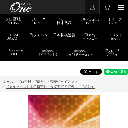
プロ野球
Jリーグ
サッカー
Tリーグ
女子プロゴルフ
日本代表
BASEBALL
J.LEAGUE
JLPGA
T.LEAGUE
TEAM
侍ジャパン
日本将棋連盟
Disney
イベント
JAPAN
event
ディズニー
Signature
収納用品
限定商品
限定商品
DECO
ホロスペクトラ
シグネチャーセット
サプライ
ホーム
>
プロ野球
>
2018年
>
読売ジャイアンツ
>
【メルセデス】来日初完封（＆初安打初打点）（18.8.24）