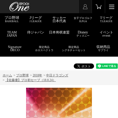
プロ野球
Jリーグ
サッカー
Tリーグ
女子プロゴルフ
日本代表
BASEBALL
J.LEAGUE
JLPGA
T.LEAGUE
TEAM
侍ジャパン
日本将棋連盟
Disney
イベント
JAPAN
event
ディズニー
Signature
収納用品
限定商品
限定商品
DECO
ホロスペクトラ
シグネチャーセット
サプライ
ホーム
>
プロ野球
>
2018年
>
中日ドラゴンズ
>
【佐藤優】プロ初セーブ（18.8.24）