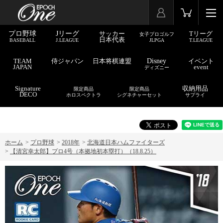
プロ野球
Jリーグ
サッカー
Tリーグ
女子プロゴルフ
日本代表
BASEBALL
J.LEAGUE
JLPGA
T.LEAGUE
TEAM
侍ジャパン
日本将棋連盟
Disney
イベント
JAPAN
event
ディズニー
Signature
収納用品
限定商品
限定商品
DECO
ホロスペクトラ
シグネチャーセット
サプライ
ホーム
>
プロ野球
>
2018年
>
北海道日本ハムファイターズ
>
【清宮幸太郎】プロ4号（本拠地初本塁打）（18.8.25）