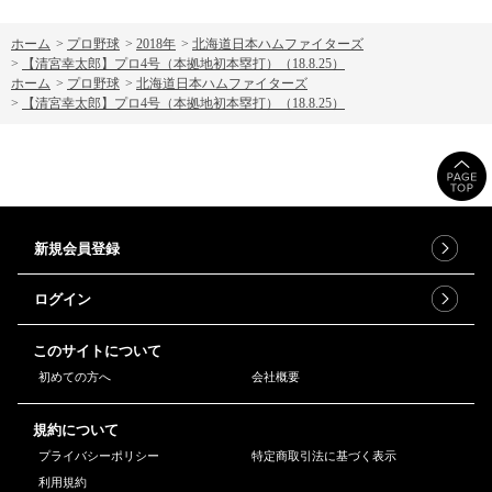
ホーム
>
プロ野球
>
2018年
>
北海道日本ハムファイターズ
>
【清宮幸太郎】プロ4号（本拠地初本塁打）（18.8.25）
ホーム
>
プロ野球
>
北海道日本ハムファイターズ
>
【清宮幸太郎】プロ4号（本拠地初本塁打）（18.8.25）
新規会員登録
ログイン
このサイトについて
初めての方へ
会社概要
規約について
プライバシーポリシー
特定商取引法に基づく表示
利用規約