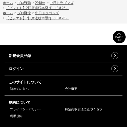
ホーム
>
プロ野球
>
2018年
>
中日ドラゴンズ
>
【ビシエド】2打席連続本塁打（18.8.26）
ホーム
>
プロ野球
>
中日ドラゴンズ
>
【ビシエド】2打席連続本塁打（18.8.26）
新規会員登録
ログイン
このサイトについて
初めての方へ
会社概要
規約について
プライバシーポリシー
特定商取引法に基づく表示
利用規約