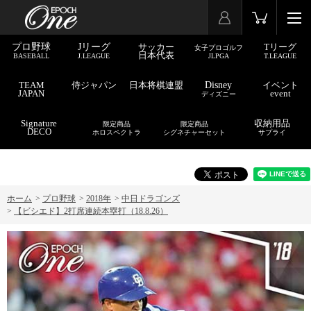
プロ野球
Jリーグ
サッカー
Tリーグ
女子プロゴルフ
日本代表
BASEBALL
J.LEAGUE
JLPGA
T.LEAGUE
TEAM
侍ジャパン
日本将棋連盟
Disney
イベント
JAPAN
event
ディズニー
Signature
収納用品
限定商品
限定商品
DECO
ホロスペクトラ
シグネチャーセット
サプライ
ホーム
>
プロ野球
>
2018年
>
中日ドラゴンズ
>
【ビシエド】2打席連続本塁打（18.8.26）