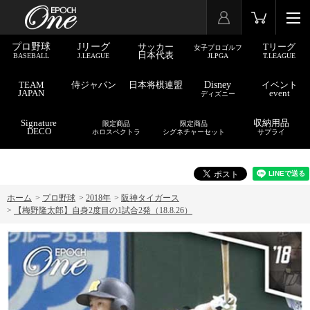
プロ野球
Jリーグ
サッカー
Tリーグ
女子プロゴルフ
日本代表
BASEBALL
J.LEAGUE
JLPGA
T.LEAGUE
TEAM
侍ジャパン
日本将棋連盟
Disney
イベント
JAPAN
event
ディズニー
Signature
収納用品
限定商品
限定商品
DECO
ホロスペクトラ
シグネチャーセット
サプライ
ホーム
>
プロ野球
>
2018年
>
阪神タイガース
>
【梅野隆太郎】自身2度目の1試合2発（18.8.26）