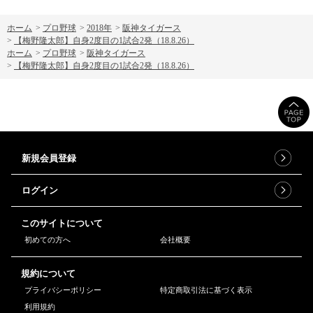
ホーム
>
プロ野球
>
2018年
>
阪神タイガース
>
【梅野隆太郎】自身2度目の1試合2発（18.8.26）
ホーム
>
プロ野球
>
阪神タイガース
>
【梅野隆太郎】自身2度目の1試合2発（18.8.26）
新規会員登録
ログイン
このサイトについて
初めての方へ
会社概要
規約について
プライバシーポリシー
特定商取引法に基づく表示
利用規約