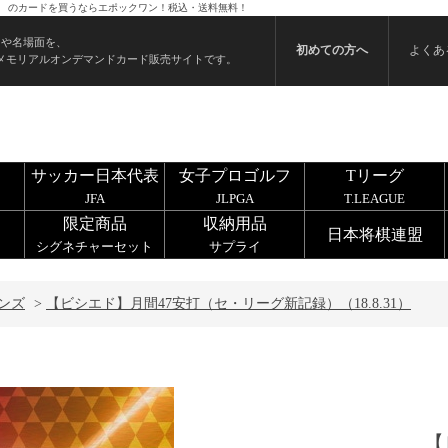
31） のカードを買うならエポックワン！税込・送料無料！
ンや名場面を、
初めての方へ
よくあ
メモリアルオンデマンドカード販売サイトです。
サッカー日本代表
女子プロゴルフ
Tリーグ
JFA
JLPGA
T.LEAGUE
限定商品
収納用品
日本将棋連盟
シグネチャーセット
サプライ
ンズ
>
【ビシエド】月間47安打（セ・リーグ新記録）（18.8.31）
【