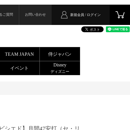
るご質問
お問い合わせ
新規会員 / ログイン
TEAM JAPAN
侍ジャパン
Disney
イベント
ディズニー
ビシエド】月間47安打（セ・リ