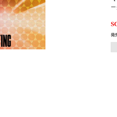
ー
S
発