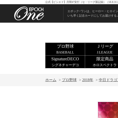
公式【ビシエド】月間47安打（セ・リーグ新記録）（18.8.
エポック･ワンは、ヒーロー・ヒロイ
いち早く記念カードにしてお届けする
プロ野球
Ｊリーグ
BASEBALL
J.LEAGUE
SignatureDECO
限定商品
シグネチャーデコ
ホロスペクトラ
ホーム
>
プロ野球
>
2018年
>
中日ドラゴ