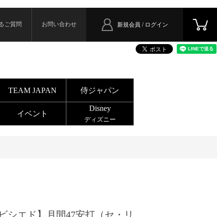
るご質問
お問い合わせ
新規会員 / ログイン
TEAM JAPAN
侍ジャパン
Disney
イベント
ディズニー
ビシエド】月間47安打（セ・リ