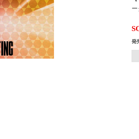
ー
S
発