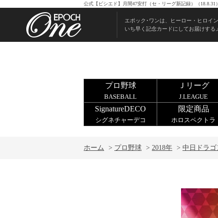
公式【ビシエド】月間47安打（セ・リーグ新記録）（18.8.
エポック･ワンは、ヒーロー・ヒロイ
いち早く記念カードにしてお届けする
プロ野球
Ｊリーグ
BASEBALL
J.LEAGUE
SignatureDECO
限定商品
シグネチャーデコ
ホロスペクトラ
ホーム
>
プロ野球
>
2018年
>
中日ドラゴ