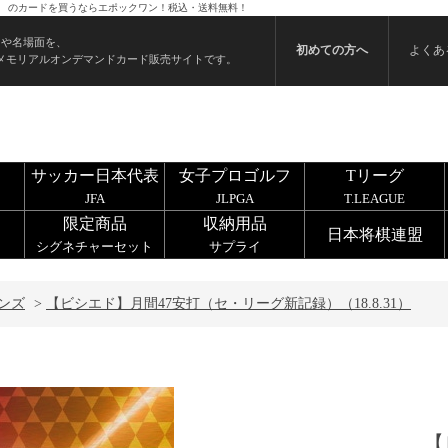
31） のカードを買うならエポックワン！税込・送料無料！
ンや名場面を、
初めての方へ
よくあ
メモリアルオンデマンドカード販売サイトです。
サッカー日本代表
女子プロゴルフ
Tリーグ
JFA
JLPGA
T.LEAGUE
限定商品
収納用品
日本将棋連盟
シグネチャーセット
サプライ
ンズ
>
【ビシエド】月間47安打（セ・リーグ新記録）（18.8.31）
【