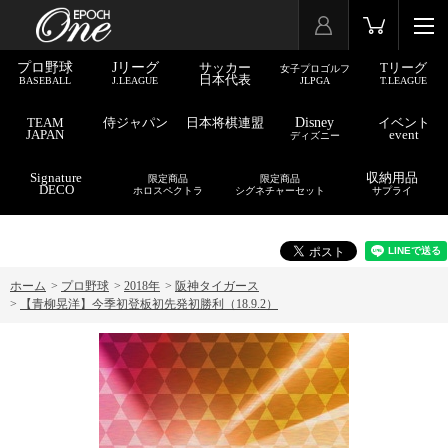
プロ野球
Jリーグ
サッカー
Tリーグ
女子プロゴルフ
日本代表
BASEBALL
J.LEAGUE
JLPGA
T.LEAGUE
TEAM
侍ジャパン
日本将棋連盟
Disney
イベント
JAPAN
event
ディズニー
Signature
収納用品
限定商品
限定商品
DECO
ホロスペクトラ
シグネチャーセット
サプライ
ホーム
>
プロ野球
>
2018年
>
阪神タイガース
>
【青柳晃洋】今季初登板初先発初勝利（18.9.2）