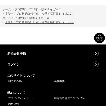
ホーム
>
プロ野球
>
2018年
>
阪神タイガース
>
【俊介】プロ初1試合5打点（今季初猛打賞）（18.9.2）
ホーム
>
プロ野球
>
阪神タイガース
>
【俊介】プロ初1試合5打点（今季初猛打賞）（18.9.2）
新規会員登録
ログイン
このサイトについて
初めての方へ
会社概要
規約について
プライバシーポリシー
特定商取引法に基づく表示
利用規約