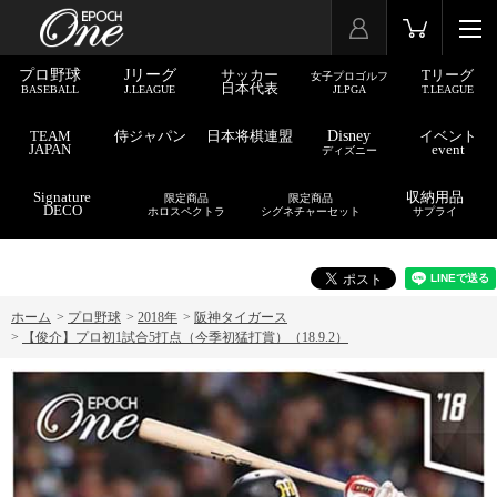
プロ野球
Jリーグ
サッカー
Tリーグ
女子プロゴルフ
日本代表
BASEBALL
J.LEAGUE
JLPGA
T.LEAGUE
TEAM
侍ジャパン
日本将棋連盟
Disney
イベント
JAPAN
event
ディズニー
Signature
収納用品
限定商品
限定商品
DECO
ホロスペクトラ
シグネチャーセット
サプライ
ホーム
>
プロ野球
>
2018年
>
阪神タイガース
>
【俊介】プロ初1試合5打点（今季初猛打賞）（18.9.2）