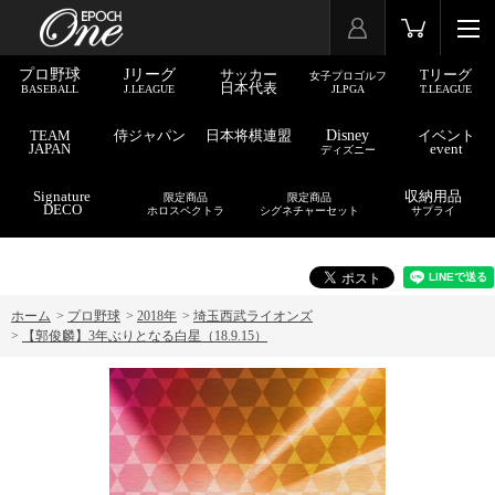
プロ野球
Jリーグ
サッカー
Tリーグ
女子プロゴルフ
日本代表
BASEBALL
J.LEAGUE
JLPGA
T.LEAGUE
TEAM
侍ジャパン
日本将棋連盟
Disney
イベント
JAPAN
event
ディズニー
Signature
収納用品
限定商品
限定商品
DECO
ホロスペクトラ
シグネチャーセット
サプライ
ホーム
>
プロ野球
>
2018年
>
埼玉西武ライオンズ
>
【郭俊麟】3年ぶりとなる白星（18.9.15）