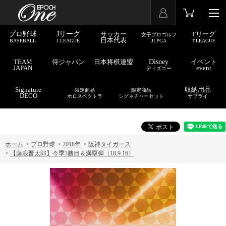
プロ野球
Jリーグ
サッカー
Tリーグ
女子プロゴルフ
日本代表
BASEBALL
J.LEAGUE
JLPGA
T.LEAGUE
TEAM
侍ジャパン
日本将棋連盟
Disney
イベント
JAPAN
event
ディズニー
Signature
収納用品
限定商品
限定商品
DECO
ホロスペクトラ
シグネチャーセット
サプライ
ホーム
>
プロ野球
>
2018年
>
阪神タイガース
>
【藤浪晋太郎】今季3勝目＆満塁弾（18.9.16）