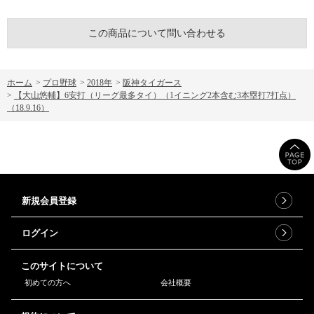
この商品について問い合わせる
ホーム
>
プロ野球
>
2018年
>
阪神タイガース
>
【大山悠輔】6安打（リーグ最多タイ）（1イニング2本含む3本塁打7打点）
（18.9.16）
新規会員登録
ログイン
このサイトについて
初めての方へ
会社概要