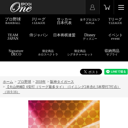
プロ野球
Jリーグ
サッカー
Tリーグ
女子プロゴルフ
日本代表
BASEBALL
J.LEAGUE
JLPGA
T.LEAGUE
TEAM
侍ジャパン
日本将棋連盟
Disney
イベント
JAPAN
event
ディズニー
Signature
収納用品
限定商品
限定商品
DECO
ホロスペクトラ
シグネチャーセット
サプライ
ホーム
>
プロ野球
>
2018年
>
阪神タイガース
>
【大山悠輔】6安打（リーグ最多タイ）（1イニング2本含む3本塁打7打点）
（18.9.16）