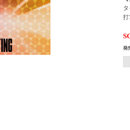
タ
打
S
発