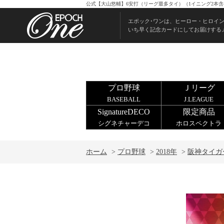
公式【大山悠輔】6安打（リーグ最多タイ）（1イニング2本含む
エポック･ワンは、ヒーロー・ヒロイ
いち早く記念カードにしてお届けする
プロ野球
Ｊリーグ
BASEBALL
J.LEAGUE
SignatureDECO
限定商品
シグネチャーデコ
ホロスペクトラ
ホーム
>
プロ野球
>
2018年
>
阪神タイガ