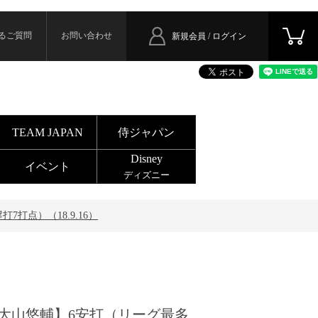
るご質問
お問い合わせ
新規会員 / ログイン
TEAM JAPAN
侍ジャパン
Disney
イベント
ディズニー
打点）（18.9.16）
大山悠輔】6安打（リーグ最多