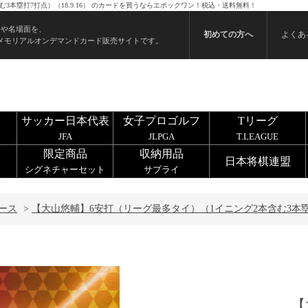
3本塁打7打点）（18.9.16） のカードを買うならエポックワン！税込・送料無料！
ンや名場面を、
初めての方へ
よくあ
メモリアルオンデマンドカード販売サイトです。
サッカー日本代表
女子プロゴルフ
Tリーグ
JFA
JLPGA
T.LEAGUE
限定商品
収納用品
日本将棋連盟
シグネチャーセット
サプライ
ース
>
【大山悠輔】6安打（リーグ最多タイ）（1イニング2本含む3本塁打7
【