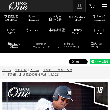
プロ野球
Jリーグ
サッカー
Tリーグ
女子プロゴルフ
日本代表
BASEBALL
J.LEAGUE
JLPGA
T.LEAGUE
TEAM
侍ジャパン
日本将棋連盟
Disney
イベント
JAPAN
event
ディズニー
Signature
収納用品
限定商品
限定商品
DECO
ホロスペクトラ
シグネチャーセット
サプライ
ホーム
>
プロ野球
>
2018年
>
千葉ロッテマリーンズ
>
【福浦和也】通算2000安打達成（18.9.22）