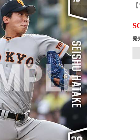
【
S
発