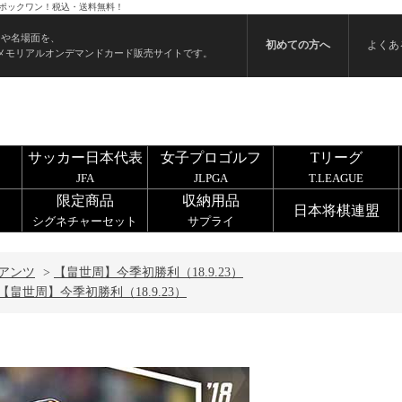
らエポックワン！税込・送料無料！
ンや名場面を、
初めての方へ
よくあ
メモリアルオンデマンドカード販売サイトです。
サッカー日本代表
女子プロゴルフ
Tリーグ
JFA
JLPGA
T.LEAGUE
限定商品
収納用品
日本将棋連盟
シグネチャーセット
サプライ
アンツ
>
【畠世周】今季初勝利（18.9.23）
【畠世周】今季初勝利（18.9.23）