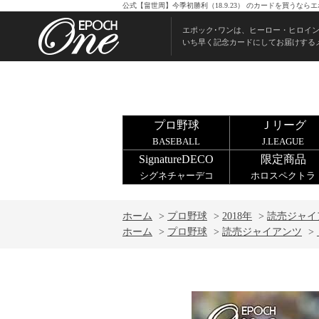
公式【畠世周】今季初勝利（18.9.23） のカードを買うな
エポック･ワンは、ヒーロー・ヒロイ
いち早く記念カードにしてお届けする
プロ野球
Ｊリーグ
BASEBALL
J.LEAGUE
SignatureDECO
限定商品
シグネチャーデコ
ホロスペクトラ
ホーム
>
プロ野球
>
2018年
>
読売ジャイ
ホーム
>
プロ野球
>
読売ジャイアンツ
>