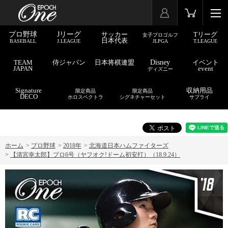
プロ野球
Jリーグ
サッカー
Tリーグ
女子プロゴルフ
日本代表
BASEBALL
J.LEAGUE
JLPGA
T.LEAGUE
TEAM
侍ジャパン
日本将棋連盟
Disney
イベント
JAPAN
event
ディズニー
Signature
収納用品
限定商品
限定商品
DECO
ホロスペクトラ
シグネチャーセット
サプライ
ホーム
>
プロ野球
>
2018年
>
北海道日本ハムファイターズ
>
【清宮幸太郎】プロ6号（ヤフオク!ドーム初安打）（18.9.24）