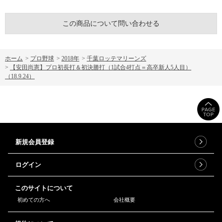
この商品について問い合わせる
ホーム
>
プロ野球
>
2018年
>
千葉ロッテマリーンズ
>
【安田尚憲】プロ初長打＆初決勝打（1試合4打点＝高卒新人5人目）
（18.9.24）
新規会員登録
ログイン
このサイトについて
初めての方へ
会社概要