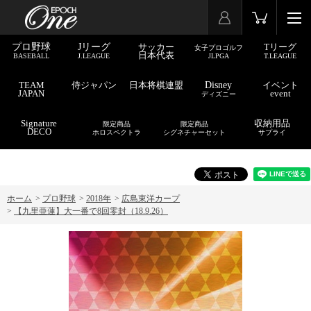
プロ野球
Jリーグ
サッカー
Tリーグ
女子プロゴルフ
日本代表
BASEBALL
J.LEAGUE
JLPGA
T.LEAGUE
TEAM
侍ジャパン
日本将棋連盟
Disney
イベント
JAPAN
event
ディズニー
Signature
収納用品
限定商品
限定商品
DECO
ホロスペクトラ
シグネチャーセット
サプライ
ホーム
>
プロ野球
>
2018年
>
広島東洋カープ
>
【九里亜蓮】大一番で8回零封（18.9.26）