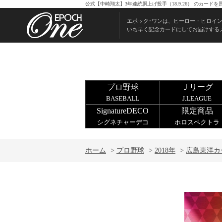
公式【中崎翔太】3年連続胴上げ投手（18.9.26） のカー
エポック･ワンは、ヒーロー・ヒロイ
いち早く記念カードにしてお届けする
プロ野球
Ｊリーグ
BASEBALL
J.LEAGUE
SignatureDECO
限定商品
シグネチャーデコ
ホロスペクトラ
ホーム
>
プロ野球
>
2018年
>
広島東洋カ