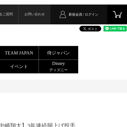
るご質問
お問い合わせ
新規会員 / ログイン
TEAM JAPAN
侍ジャパン
Disney
イベント
ディズニー
中崎翔太】3年連続胴上げ投手