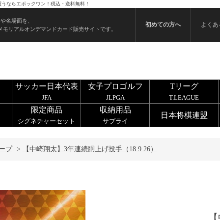
ドを買うならエポックワン！税込・送料無料！
ンや名場面を、
初めての方へ
よくあ
メモリアルオンデマンドカード販売サイトです。
サッカー日本代表
女子プロゴルフ
Tリーグ
JFA
JLPGA
T.LEAGUE
限定商品
収納用品
日本将棋連盟
シグネチャーセット
サプライ
ープ
>
【中崎翔太】3年連続胴上げ投手（18.9.26）
【