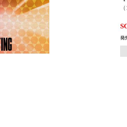
（1
S
発