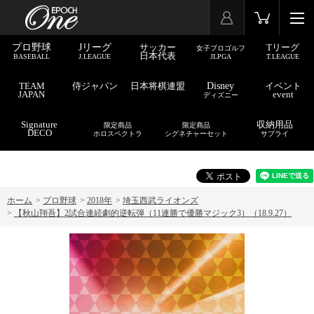
プロ野球
Jリーグ
サッカー
Tリーグ
女子プロゴルフ
日本代表
BASEBALL
J.LEAGUE
JLPGA
T.LEAGUE
TEAM
侍ジャパン
日本将棋連盟
Disney
イベント
JAPAN
event
ディズニー
Signature
収納用品
限定商品
限定商品
DECO
ホロスペクトラ
シグネチャーセット
サプライ
ホーム
>
プロ野球
>
2018年
>
埼玉西武ライオンズ
>
【秋山翔吾】2試合連続劇的逆転弾（11連勝で優勝マジック3）（18.9.27）