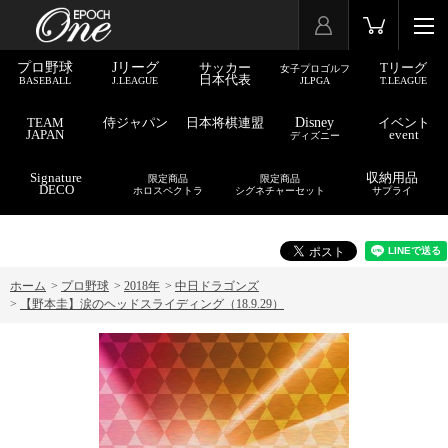
プロ野球
Jリーグ
サッカー
Tリーグ
女子プロゴルフ
日本代表
BASEBALL
J.LEAGUE
JLPGA
T.LEAGUE
TEAM
侍ジャパン
日本将棋連盟
Disney
イベント
JAPAN
event
ディズニー
Signature
収納用品
限定商品
限定商品
DECO
ホロスペクトラ
シグネチャーセット
サプライ
ホーム
>
プロ野球
>
2018年
>
中日ドラゴンズ
>
【野本圭】涙のヘッドスライディング（18.9.29）