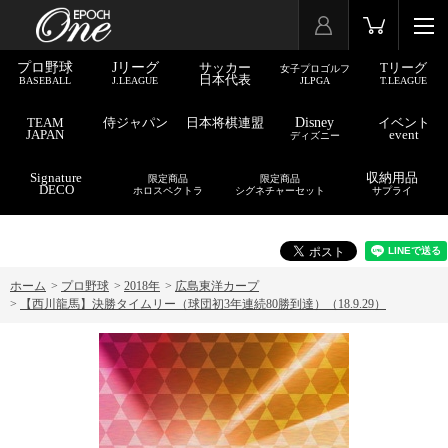
プロ野球
Jリーグ
サッカー
Tリーグ
女子プロゴルフ
日本代表
BASEBALL
J.LEAGUE
JLPGA
T.LEAGUE
TEAM
侍ジャパン
日本将棋連盟
Disney
イベント
JAPAN
event
ディズニー
Signature
収納用品
限定商品
限定商品
DECO
ホロスペクトラ
シグネチャーセット
サプライ
ホーム
>
プロ野球
>
2018年
>
広島東洋カープ
>
【西川龍馬】決勝タイムリー（球団初3年連続80勝到達）（18.9.29）