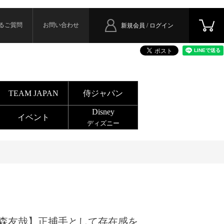
るご質問
お問い合わせ
新規会員 / ログイン
TEAM JAPAN
侍ジャパン
Disney
イベント
ディズニー
森友哉】正捕手として存在感を