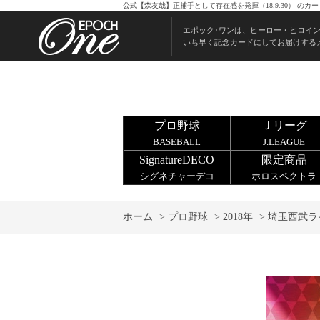
公式【森友哉】正捕手として存在感を発揮（18.9.30） の
エポック･ワンは、ヒーロー・ヒロイ
いち早く記念カードにしてお届けする
プロ野球
Ｊリーグ
BASEBALL
J.LEAGUE
SignatureDECO
限定商品
シグネチャーデコ
ホロスペクトラ
ホーム
>
プロ野球
>
2018年
>
埼玉西武ラ