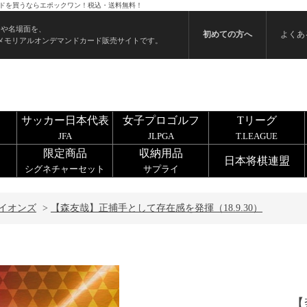
カードを買うならエポックワン！税込・送料無料！
ンや名場面を、
初めての方へ
よくあ
メモリアルオンデマンドカード販売サイトです。
サッカー日本代表
女子プロゴルフ
Tリーグ
JFA
JLPGA
T.LEAGUE
限定商品
収納用品
日本将棋連盟
シグネチャーセット
サプライ
イオンズ
>
【森友哉】正捕手として存在感を発揮（18.9.30）
【