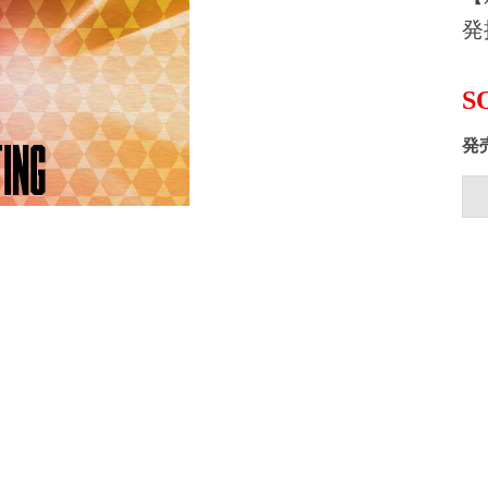
発
S
発