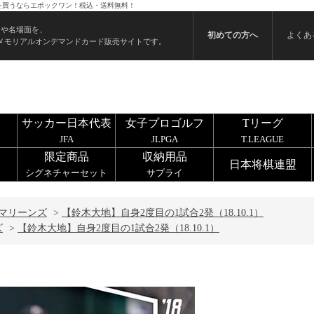
ードを買うならエポックワン！税込・送料無料！
ンや名場面を、
初めての方へ
よくあ
メモリアルオンデマンドカード販売サイトです。
サッカー日本代表
女子プロゴルフ
Tリーグ
JFA
JLPGA
T.LEAGUE
限定商品
収納用品
日本将棋連盟
シグネチャーセット
サプライ
マリーンズ
>
【鈴木大地】自身2度目の1試合2発（18.10.1）
ズ
>
【鈴木大地】自身2度目の1試合2発（18.10.1）