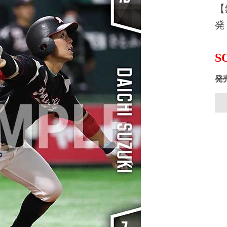
【
発（
S
発