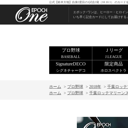
公式【鈴木大地】自身2度目の1試合2発（18.10.1） のカ
エポック･ワンは、ヒーロー・ヒロイ
いち早く記念カードにしてお届けする
プロ野球
Ｊリーグ
BASEBALL
J.LEAGUE
SignatureDECO
限定商品
シグネチャーデコ
ホロスペクトラ
ホーム
>
プロ野球
>
2018年
>
千葉ロッテ
ホーム
>
プロ野球
>
千葉ロッテマリーン