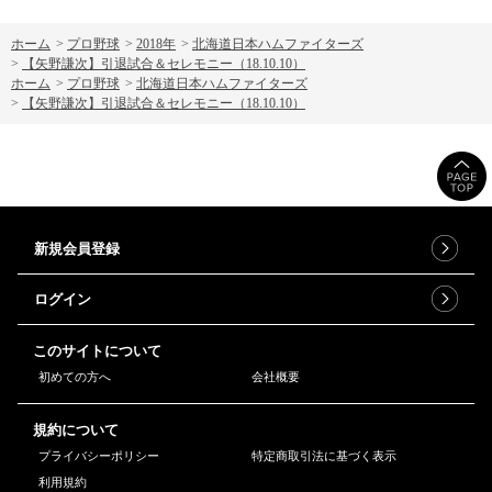
ホーム
>
プロ野球
>
2018年
>
北海道日本ハムファイターズ
>
【矢野謙次】引退試合＆セレモニー（18.10.10）
ホーム
>
プロ野球
>
北海道日本ハムファイターズ
>
【矢野謙次】引退試合＆セレモニー（18.10.10）
新規会員登録
ログイン
このサイトについて
初めての方へ
会社概要
規約について
プライバシーポリシー
特定商取引法に基づく表示
利用規約