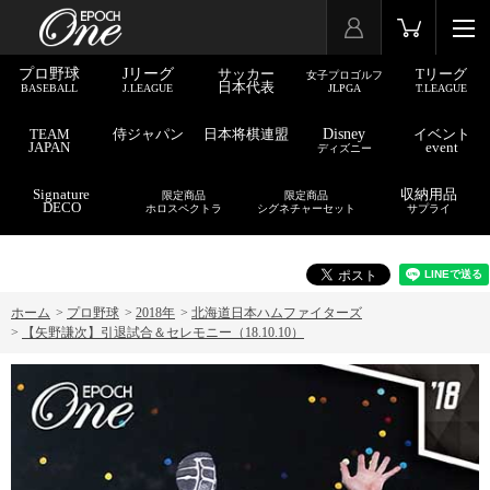
プロ野球
Jリーグ
サッカー
Tリーグ
女子プロゴルフ
日本代表
BASEBALL
J.LEAGUE
JLPGA
T.LEAGUE
TEAM
侍ジャパン
日本将棋連盟
Disney
イベント
JAPAN
event
ディズニー
Signature
収納用品
限定商品
限定商品
DECO
ホロスペクトラ
シグネチャーセット
サプライ
ホーム
>
プロ野球
>
2018年
>
北海道日本ハムファイターズ
>
【矢野謙次】引退試合＆セレモニー（18.10.10）