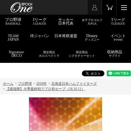
プロ野球
Jリーグ
サッカー
Tリーグ
女子プロゴルフ
日本代表
BASEBALL
J.LEAGUE
JLPGA
T.LEAGUE
TEAM
侍ジャパン
日本将棋連盟
Disney
イベント
JAPAN
event
ディズニー
Signature
収納用品
限定商品
限定商品
DECO
ホロスペクトラ
シグネチャーセット
サプライ
ホーム
>
プロ野球
>
2018年
>
北海道日本ハムファイターズ
>
【堀瑞輝】今季最終戦でプロ初セーブ（18.10.11）