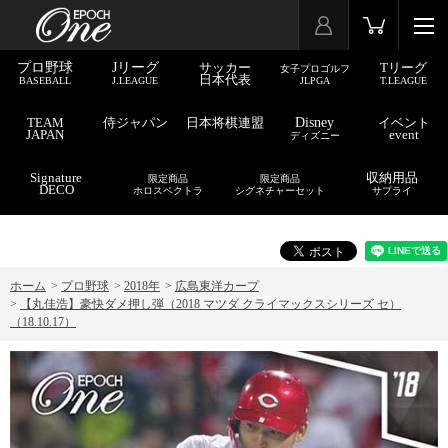
プロ野球
Jリーグ
サッカー
Tリーグ
女子プロゴルフ
日本代表
BASEBALL
J.LEAGUE
JLPGA
T.LEAGUE
TEAM
侍ジャパン
日本将棋連盟
Disney
イベント
JAPAN
event
ディズニー
Signature
収納用品
限定商品
限定商品
DECO
ホロスペクトラ
シグネチャーセット
サプライ
ホーム
>
プロ野球
>
2018年
>
広島東洋カープ
>
【丸佳浩】豪快ダメ押し弾（2018 マツダ クライマックスシリーズ セ）
（18.10.17）